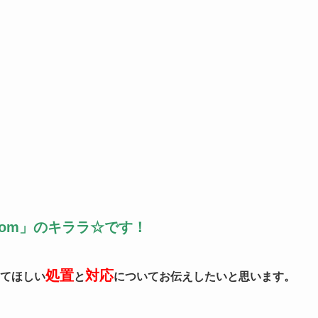
om」のキララ☆です！
処置
対応
てほしい
と
についてお伝えしたいと思います。