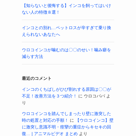
【知らないと後悔する】インコを飼ってはいけ
ない人の特徴８選！
インコとの別れ…ペットロスが辛すぎて乗り換
えられないあなたへ
ウロコインコが噛むのは〇〇のせい！噛み癖を
減らす方法
最近のコメント
インコのくちばしがひび割れする原因は〇〇が
不足！改善方法を３つ紹介！
に
ウロコパパ
よ
り
ウロコインコを踏んでしまったり壁に激突した
時の処置と対応の手順！
に
【ウロコインコ】壁
に激突し意識不明・痙攣の重症からキセキの回
復… | アニマルビデオ まとめ
より