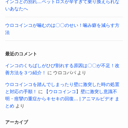
インコとの別れ…ペットロスが辛すぎて乗り換えられな
いあなたへ
ウロコインコが噛むのは〇〇のせい！噛み癖を減らす方
法
最近のコメント
インコのくちばしがひび割れする原因は〇〇が不足！改
善方法を３つ紹介！
に
ウロコパパ
より
ウロコインコを踏んでしまったり壁に激突した時の処置
と対応の手順！
に
【ウロコインコ】壁に激突し意識不
明・痙攣の重症からキセキの回復… | アニマルビデオ ま
とめ
より
アーカイブ