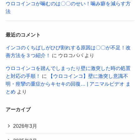
ウロコインコが噛むのは〇〇のせい！噛み癖を減らす方
法
最近のコメント
インコのくちばしがひび割れする原因は〇〇が不足！改
善方法を３つ紹介！
に
ウロコパパ
より
ウロコインコを踏んでしまったり壁に激突した時の処置
と対応の手順！
に
【ウロコインコ】壁に激突し意識不
明・痙攣の重症からキセキの回復… | アニマルビデオ ま
とめ
より
アーカイブ
2026年3月